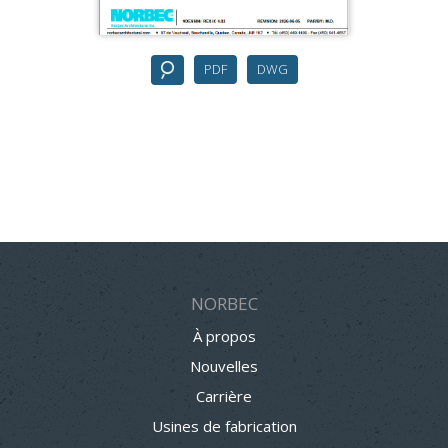
PDF
DWG
NORBEC
À propos
Nouvelles
Carrière
Usines de fabrication