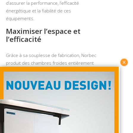
d’assurer la performance, l’efficacité
énergétique et la fiabilité de ces
équipements.
Maximiser l’espace et
l’efficacité
Grâce à sa souplesse de fabrication, Norbec
produit des chambres froides entièrement
sur mesure à partir de panneaux isolants
modulaires en tenant compte des
contraintes réelles de l’industrie. Norbec
travaille étroitement avec les consultants du
service alimentaire afin de créer des
espaces réfrigérés plus efficaces et plus
performants.
Pourquoi travailler avec Norbec?