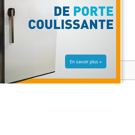
Un produit de haute qualité qui
répond aux exigences tout en
s’adaptant aux contraintes
dimensionnelles
Une gamme d’options et d’accessoires
pour ajouter de la valeur au projet
Systèmes de réfrigération disponibles
Livraison et installation
En savoir plus »
Soutien technique
Service après-vente
Les applications possibles
Restaurants
Restauration rapide
Cafétérias
Hôtels
Salles de vieillissement de viandes