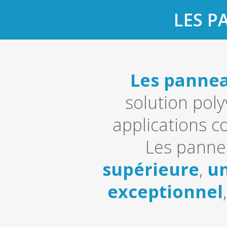
LES P
Les pannea
solution poly
applications co
Les pannea
supérieure
,
u
exceptionnel