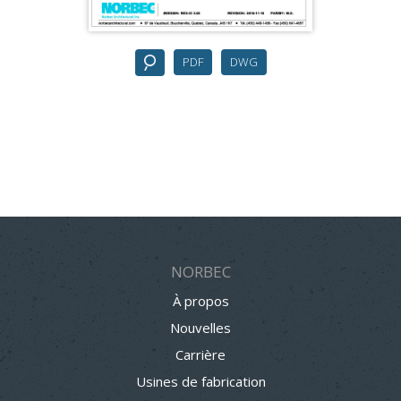
PDF
DWG
NORBEC
À propos
Nouvelles
Carrière
Usines de fabrication