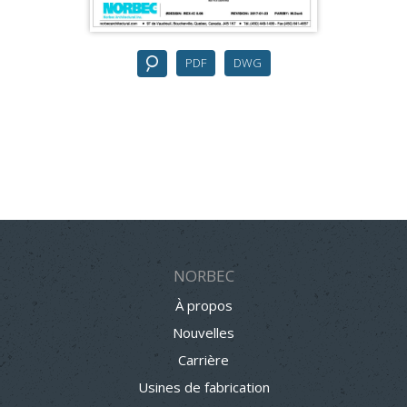
PDF
DWG
NORBEC
À propos
Nouvelles
Carrière
Usines de fabrication