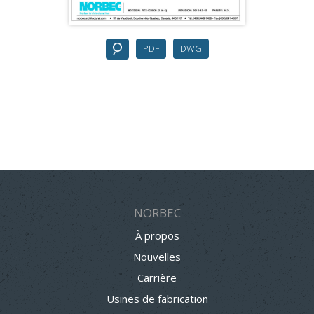
PDF
DWG
NORBEC
À propos
Nouvelles
Carrière
Usines de fabrication