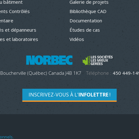
u bâtiment
Galerie de projets
nts Contrôlés
Bibliothèque CAD
entaire
Documentation
s et dépanneurs
Études de cas
hes et laboratoires
Vidéos
 Boucherville (Québec) Canada J4B 1K7
Téléphone :
450 449-1
INSCRIVEZ-VOUS À L'
INFOLETTRE
!
onnels.