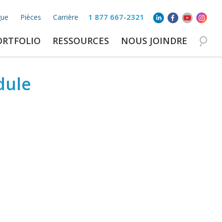
1 877 667-2321
gue
Pièces
Carrière
ORTFOLIO
RESSOURCES
NOUS JOINDRE
dule