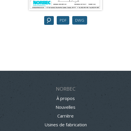
PDF
DWG
NORBEC
À propos
Nouvelles
Carrière
Usines de fabrication