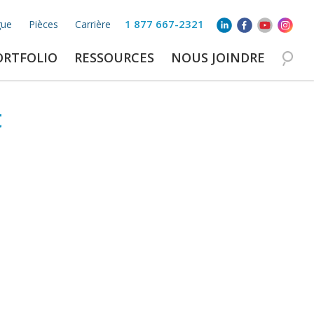
1 877 667-2321
gue
Pièces
Carrière
ORTFOLIO
RESSOURCES
NOUS JOINDRE
t