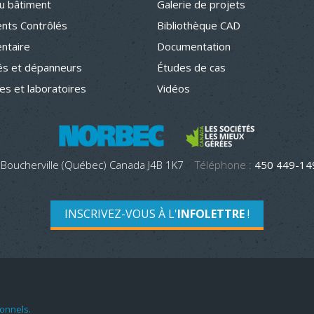
u bâtiment
Galerie de projets
nts Contrôlés
Bibliothèque CAD
entaire
Documentation
s et dépanneurs
Études de cas
hes et laboratoires
Vidéos
 Boucherville (Québec) Canada J4B 1K7
Téléphone :
450 449-1
INSCRIVEZ-VOUS À L'
INFOLETTRE
!
onnels.