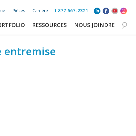
1 877 667-2321
gue
Pièces
Carrière
ORTFOLIO
RESSOURCES
NOUS JOINDRE
e entremise