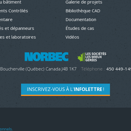
u bâtiment
Galerie de projets
nts Contrôlés
Bibliothèque CAD
entaire
Documentation
s et dépanneurs
Études de cas
hes et laboratoires
Vidéos
 Boucherville (Québec) Canada J4B 1K7
Téléphone :
450 449-1
INSCRIVEZ-VOUS À L'
INFOLETTRE
!
onnels.