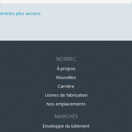
Navigation
Articles plus anciens
des
articles
NORBEC
À propos
Nouvelles
Carrière
Usines de fabrication
Nos emplacements
MARCHÉS
Enveloppe du bâtiment