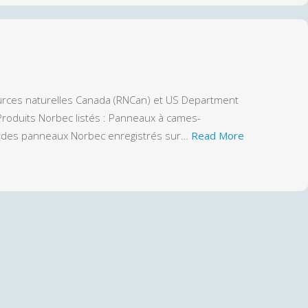
urces naturelles Canada (RNCan) et US Department
Produits Norbec listés : Panneaux à cames-
ste des panneaux Norbec enregistrés sur…
Read More