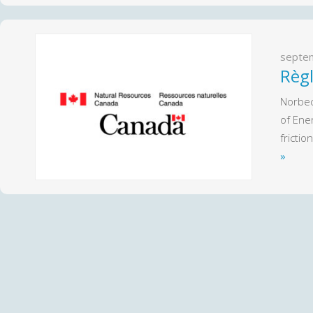
septe
Règ
Norbec
of Ene
fricti
»