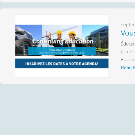
septe
Vous
Éducat
profes
Beauli
Read 