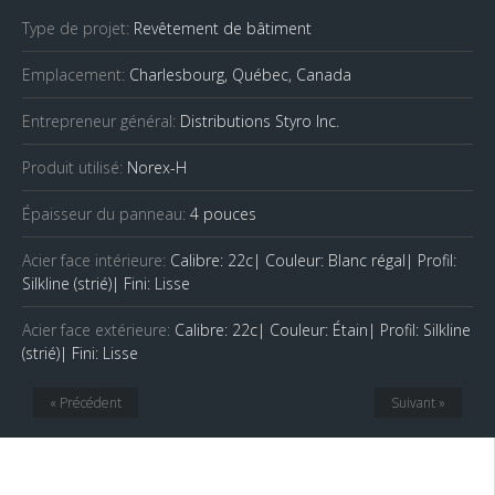
Type de projet:
Revêtement de bâtiment
Emplacement:
Charlesbourg, Québec, Canada
Entrepreneur général:
Distributions Styro Inc.
Produit utilisé:
Norex-H
Épaisseur du panneau:
4 pouces
Acier face intérieure:
Calibre: 22c| Couleur: Blanc régal| Profil:
Silkline (strié)| Fini: Lisse
Acier face extérieure:
Calibre: 22c| Couleur: Étain| Profil: Silkline
(strié)| Fini: Lisse
« Précédent
Suivant »