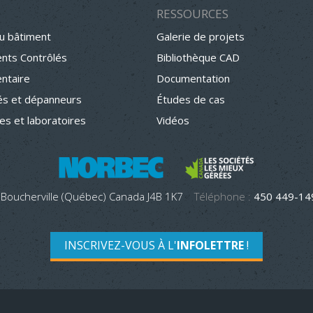
RESSOURCES
u bâtiment
Galerie de projets
nts Contrôlés
Bibliothèque CAD
entaire
Documentation
s et dépanneurs
Études de cas
hes et laboratoires
Vidéos
 Boucherville (Québec) Canada J4B 1K7
Téléphone :
450 449-1
INSCRIVEZ-VOUS À L'
INFOLETTRE
!