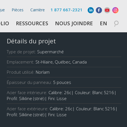
1 877 667-2321
gue
Pièces
Carrière
LIO
RESSOURCES
NOUS JOINDRE
EN
Détails du projet
Type de projet:
Supermarché
Emplacement:
St-Hilaire, Québec, Canada
Produit utilisé:
Norlam
Épaisseur du panneau:
5 pouces
Acier face intérieure:
Calibre: 26c| Couleur: Blanc 5216|
Profil: Silkline (strié)| Fini: Lisse
Acier face extérieure:
Calibre: 26c| Couleur: Blanc 5216|
Profil: Silkline (strié)| Fini: Lisse