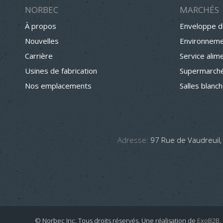
NORBEC
MARCHÉS
À propos
Enveloppe d
Nouvelles
Environneme
Carrière
Service alim
Usines de fabrication
Supermarché
Nos emplacements
Salles blanc
Adresse:
97 Rue de Vaudreuil,
© Norbec Inc. Tous droits réservés.
Une réalisation de
ExoB2B
.