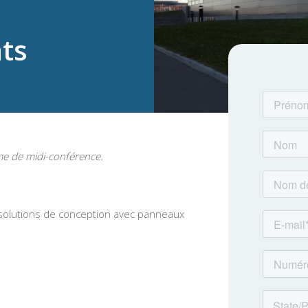
nts
me de midi-conférence.
 solutions de conception avec panneaux