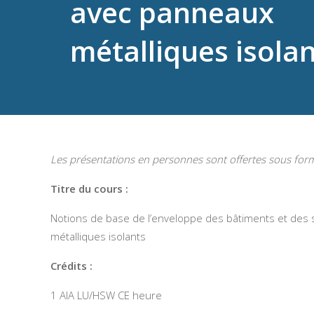
avec panneaux
métalliques isola
Les présentations en personnes sont offertes sous for
Titre du cours :
Notions de base de l’enveloppe des bâtiments et des
métalliques isolants
Crédits :
1 AIA LU/HSW CE heure