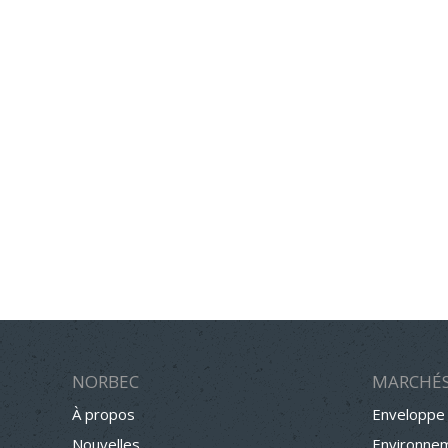
NORBEC
MARCHÉ
À propos
Enveloppe
Nouvelles
Environne