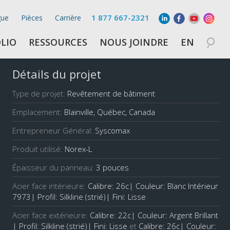
1 877 667-2321
gue
Pièces
Carrière
LIO
RESSOURCES
NOUS JOINDRE
EN
Détails du projet
Type de projet:
Revêtement de bâtiment
Emplacement:
Blainville, Québec, Canada
Entrepreneur Général:
Syscomax
Produit utilisé:
Norex-L
Épaisseur du panneau:
3 pouces
Acier face intérieure:
Calibre: 26c| Couleur: Blanc Intérieur
7973| Profil: Silkline (strié)| Fini: Lisse
Acier face extérieure:
Calibre: 22c| Couleur: Argent Brillant
| Profil: Silkline (strié)| Fini: Lisse
et
Calibre: 26c| Couleur: