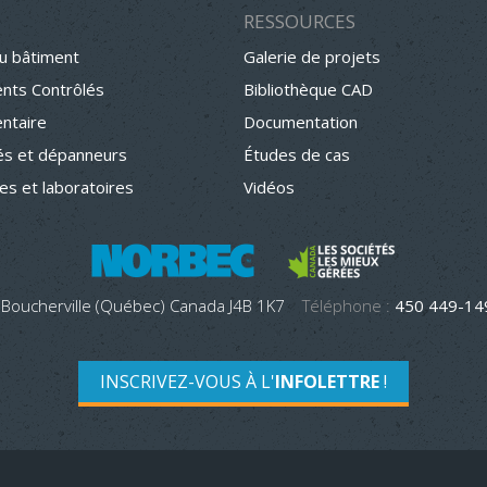
RESSOURCES
u bâtiment
Galerie de projets
nts Contrôlés
Bibliothèque CAD
entaire
Documentation
s et dépanneurs
Études de cas
hes et laboratoires
Vidéos
 Boucherville (Québec) Canada J4B 1K7
Téléphone :
450 449-1
INSCRIVEZ-VOUS À L'
INFOLETTRE
!