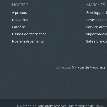
NORBEC
MARCHÉS
À propos
Enveloppe d
Nouvelles
Environneme
Carrière
Service alim
Usines de fabrication
Supermarché
Nos emplacements
Salles blanc
Adresse:
97 Rue de Vaudreuil,
© Norbec Inc. Tous droits réservés.
Une réalisation de
ExoB2B
.