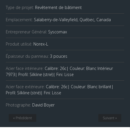
Type de projet:
Revêtement de bâtiment
Emplacement:
Salaberry-de-Valleyfield, Québec, Canada
Entrepreneur Général:
Syscomax
Produit utilisé:
Norex-L
Épaisseur du panneau:
3 pouces
Acier face intérieure:
Calibre: 26c| Couleur: Blanc Intérieur
7973| Profil: Silkline (strié)| Fini: Lisse
Acier face extérieure:
Calibre: 26c| Couleur: Blanc brillant|
Profil: Silkline (strié)| Fini: Lisse
Photographe:
David Boyer
« Précédent
Suivant »