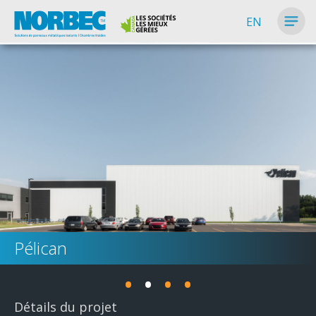
EN
Pélican
•
•
•
•
Détails du projet